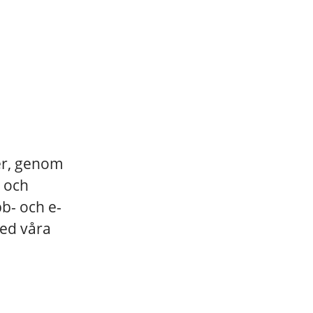
ler, genom
r och
b- och e-
ed våra