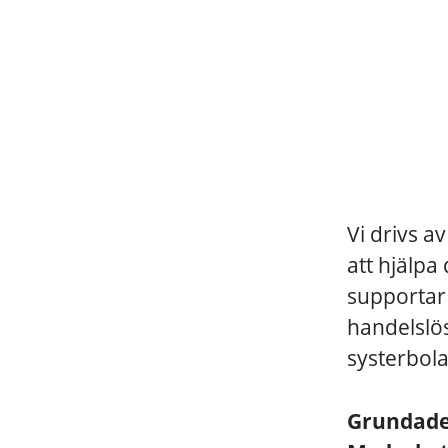
Vi drivs a
att hjälpa
supportar 
handelslö
systerbol
Grundad